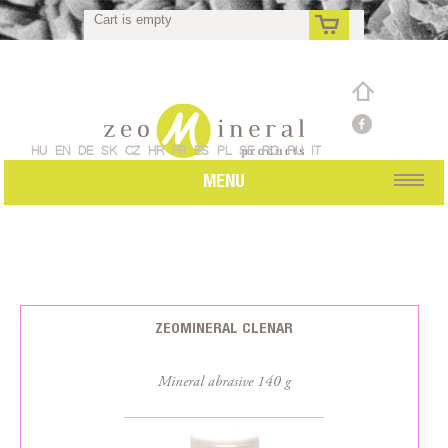
Cart is empty
rs
HU
EN
DE
SK
CZ
HR
FR
ES
PL
SE
RO
RU
IT
MENU
ZEOMINERAL CLENAR
Mineral abrasive 140 g